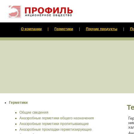
О компании
|
Герметики
|
Прочие продукты
|
П
Герметики
Т
Общие сведения
Анаэробные герметики общего назначения
Ге
ни
Анаэробные герметики пропитывающие
хал
Анаэробные прокладки герметизирующие
Ан