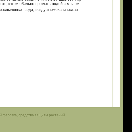
ток, затем обильно промыть водой с мылом.
кораспыленная вода, воздушномеханическая
й
фасовка, средства защиты растений