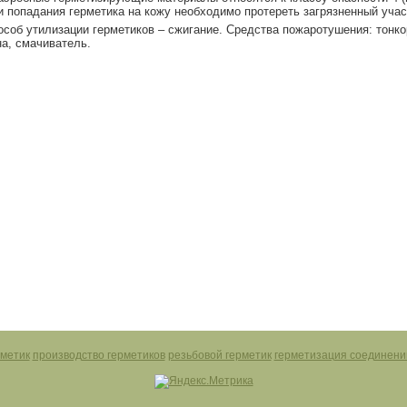
и попадания герметика на кожу необходимо протереть загрязненный учас
особ утилизации герметиков – сжигание. Средства пожаротушения: тон
на, смачиватель.
метик
производство герметиков
резьбовой герметик
герметизация соединени