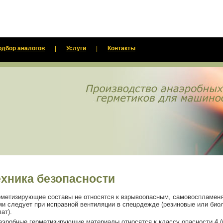
одбор аналогов
|
Услуги
|
Контакты
ехника безопасности
рметизирующие составы не относятся к взрывоопасным, самовоспламен
ми следует при исправной вентиляции в спецодежде (резиновые или био
ат).
аэробные герметизирующие материалы относятся к классу опасности 4 (