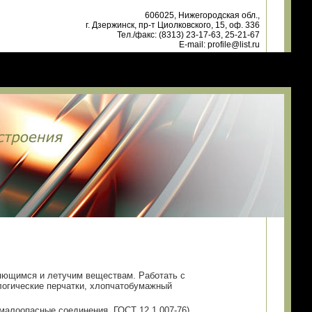
606025, Нижегородская обл.,
г. Дзержинск, пр-т Циолковского, 15, оф. 336
Тел./факс: (8313) 23-17-63, 25-21-67
E-mail: profile@list.ru
яющимся и летучим веществам. Работать с
логические перчатки, хлопчатобумажный
малоопасные соединения, ГОСТ 12.1.007-76).