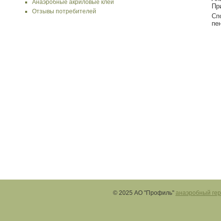
Анаэробные акриловые клеи
Пр
Отзывы потребителей
Сп
пе
© 2025 АО "Профиль"
анаэробный гер