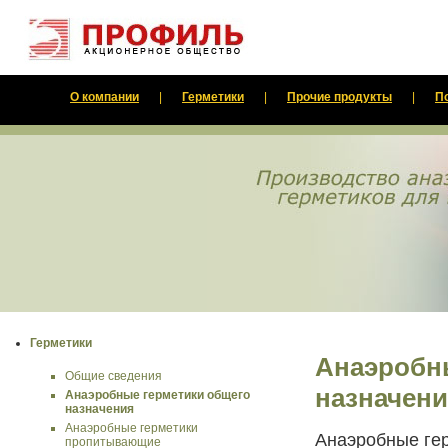
О компании
|
Герметики
|
Прочие продукты
|
П
Герметики
Анаэробн
Общие сведения
назначен
Анаэробные герметики общего
назначения
Анаэробные герметики
Анаэробные ге
пропитывающие