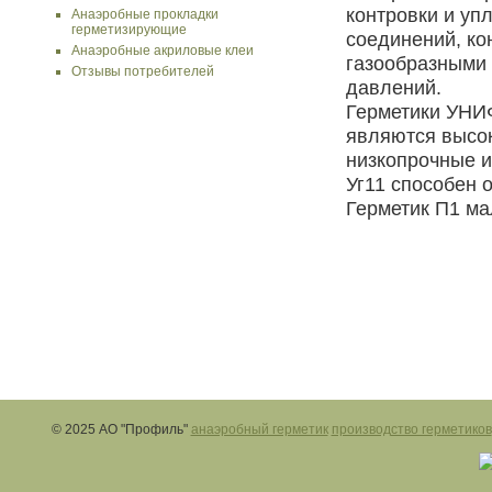
контровки и уп
Анаэробные прокладки
герметизирующие
соединений, ко
Анаэробные акриловые клеи
газообразными 
Отзывы потребителей
давлений.
Герметики УНИФ
являются высок
низкопрочные и
Уг11 способен 
Герметик П1 ма
© 2025 АО "Профиль"
анаэробный герметик
производство герметиков