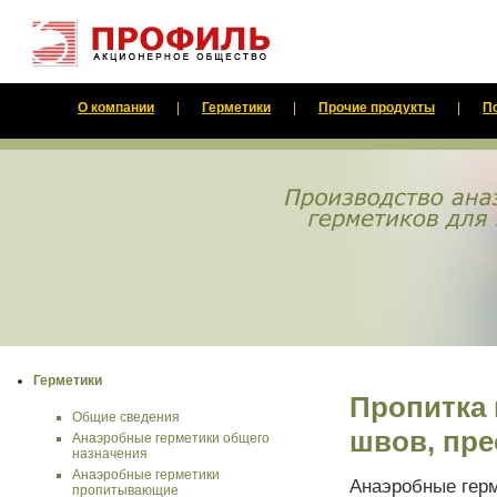
О компании
|
Герметики
|
Прочие продукты
|
П
Герметики
Пропитка 
Общие сведения
швов, пр
Анаэробные герметики общего
назначения
Анаэробные герметики
Анаэробные гер
пропитывающие