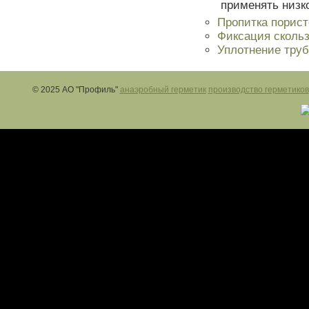
применять низк
Пропитка порист
Фиксация сколь
Уплотнение тру
© 2025 АО "Профиль"
анаэробный герметик
производство герметиков