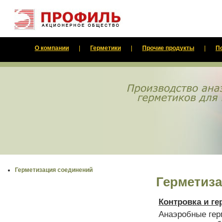
О компании
|
Герметики
|
Прочие продукты
|
П
Герметизация соединений
Герметиз
Контровка и г
Анаэробные гер