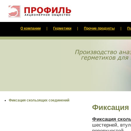
О компании
|
Герметики
|
Прочие продукты
|
П
Фиксация скользящих соединений
Фиксация
Фиксация скол
шестерней, втул
поверхностей.