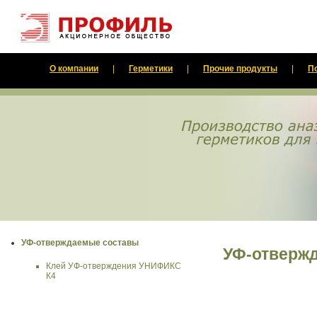
О компании
|
Герметики
|
Прочие продукты
|
П
УФ-отверждаемые составы
УФ-отверж
Клей УФ-отверждения УНИФИКС
К4