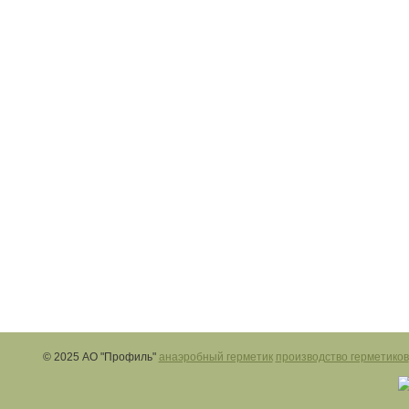
© 2025 АО "Профиль"
анаэробный герметик
производство герметиков