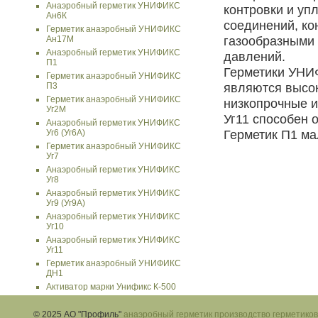
Анаэробный герметик УНИФИКС
контровки и уп
Ан6К
соединений, ко
Герметик анаэробный УНИФИКС
газообразными 
Ан17М
Анаэробный герметик УНИФИКС
давлений.
П1
Герметики УНИФ
Герметик анаэробный УНИФИКС
являются высок
П3
Герметик анаэробный УНИФИКС
низкопрочные и
Уг2М
Уг11 способен 
Анаэробный герметик УНИФИКС
Герметик П1 ма
Уг6 (Уг6А)
Герметик анаэробный УНИФИКС
Уг7
Анаэробный герметик УНИФИКС
Уг8
Анаэробный герметик УНИФИКС
Уг9 (Уг9А)
Анаэробный герметик УНИФИКС
Уг10
Анаэробный герметик УНИФИКС
Уг11
Герметик анаэробный УНИФИКС
ДН1
Активатор марки Унификс К-500
© 2025 АО "Профиль"
анаэробный герметик
производство герметиков