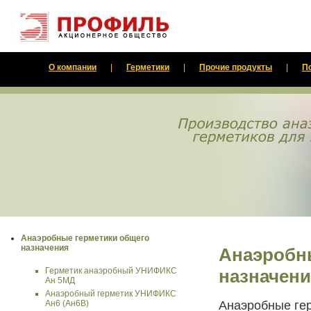
О компании
|
Герметики
|
Прочие продукты
|
П
Анаэробные герметики общего
назначения
Анаэробн
Герметик анаэробный УНИФИКС
назначен
Ан 5МД
Анаэробный герметик УНИФИКС
Анаэробные ге
Ан6 (Ан6В)