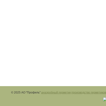
© 2025 АО "Профиль"
анаэробный герметик
производство герметиков