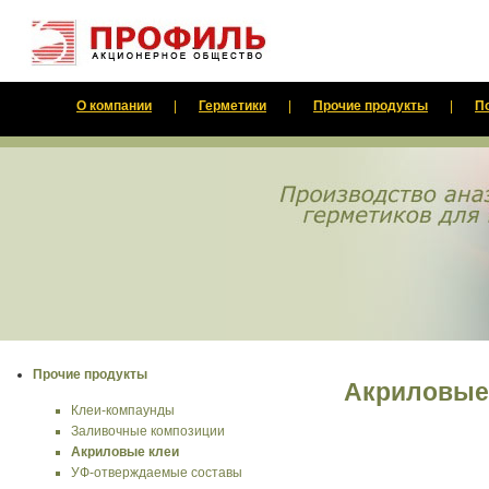
О компании
|
Герметики
|
Прочие продукты
|
П
Прочие продукты
Акриловые
Клеи-компаунды
Заливочные композиции
Акриловые клеи
УФ-отверждаемые составы